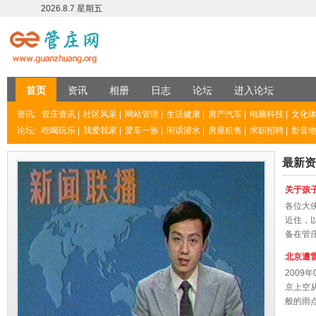
2026.8.7 星期五
首页
资讯
相册
日志
论坛
进入论坛
资讯
:
管庄资讯
|
社区风采
|
网站管理
|
生活健康
|
房产汽车
|
电脑科技
|
文化
论坛
:
吃喝玩乐
|
我爱我家
|
爱车一族
|
闲话灌水
|
房屋租售
|
求职招聘
|
影音
最新资
关于孩
各位大
近住，
备在管庄
北京遭雷
2009
京上空
般的雨点