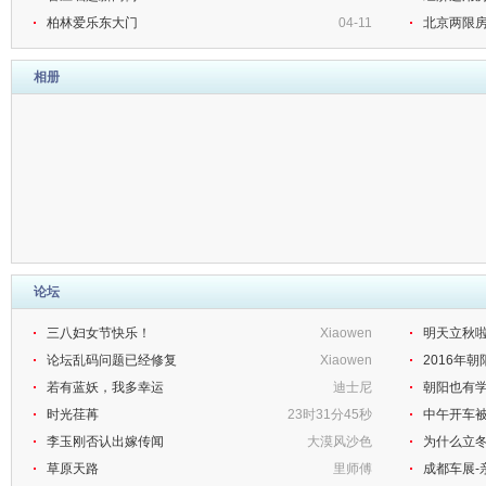
柏林爱乐东大门
04-11
北京两限房
相册
论坛
三八妇女节快乐！
Xiaowen
明天立秋
论坛乱码问题已经修复
Xiaowen
2016年
若有蓝妖，我多幸运
迪士尼
朝阳也有学
时光荏苒
23时31分45秒
中午开车
李玉刚否认出嫁传闻
大漠风沙色
为什么立
草原天路
里师傅
成都车展-