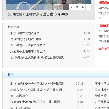
淋巴癌
1
2
3
4
5
淋巴癌
性的人
《新闻联播》主播罗京今晨去世 享年48岁
成； ③
《新闻
热点内容
2009-
北京市地铁规划线路图
11-08
料图) 
建设中的北京地铁6号线
04-18
片(资料
几十年老厂，将何去何从？
03-31
管庄第
政府储备土地用来干什么？
01-24
石靖裸照外泄火热传播 网络安全现状堪忧
09-01
资讯
北京市规划委员会关于北京地铁6号线高架
12-11
李小老的
地铁六号线将分两期建设 28站位首次“曝
03-27
北京地铁6
管庄地区简介
01-22
管庄常营
政府储备土地的后续再报道：香江国际？
06-01
六号线将设
管庄崛起新商街
03-12
经济适用