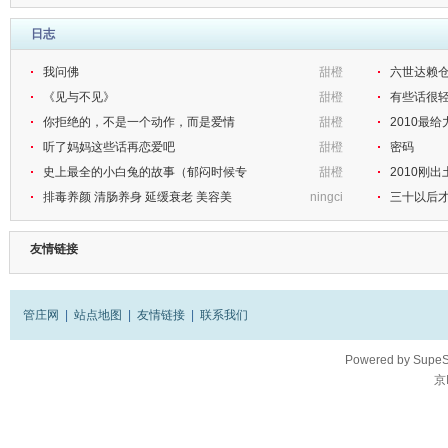
日志
我问佛
甜橙
六世达赖
《见与不见》
甜橙
有些话很轻
你拒绝的，不是一个动作，而是爱情
甜橙
2010最
听了妈妈这些话再恋爱吧
甜橙
密码
史上最全的小白兔的故事（郁闷时候专
甜橙
2010刚
排毒养颜 清肠养身 延缓衰老 美容美
ningci
三十以后
友情链接
管庄网
|
站点地图
|
友情链接
|
联系我们
Powered by
SupeS
京