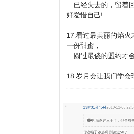
已经失去的，留着回
好爱惜自己!
17.看过最美丽的焰
一份甜蜜，
圆过最傻的盟约才会
18.岁月会让我们学
23时31分45秒
2010-12-08 22:5
甜橙
: 虽然过三十了，但是有些
你这帖子够热啊 浏览近50了