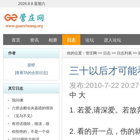
2026.8.8 星期六
首页
资讯
相册
日志
论坛
进入论坛
作者
你的位置：
管庄网
>>
日志
>>
日志列表
>>
甜橙
三十以后才可能
[
查看TA的全部日志
]
发布:2010-7-22 20:27
其它日志
中
大
我问佛
六世达赖仓央嘉措的情诗
1. 若爱,请深爱。若
《见与不见》
有些话很轻，很淡，很
2. 看的开一点，伤的
你拒绝的，不是一个动
2010最给力的话