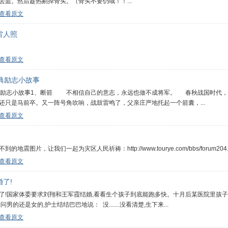
去血。然后趁热剔掉骨头。（骨头不要仍哦！！...
查看原文
雷人照
查看原文
经典励志小故事
典励志小故事1、断箭 不相信自己的意志，永远也做不成将军。 春秋战国时代，
还只是马前卒。又一阵号角吹响，战鼓雷鸣了，父亲庄严地托起一个箭囊，...
查看原文
的地震图片，让我们一起为灾区人民祈祷：http://www.tourye.com/bbs/forum204.h
查看原文
了!
了!国家体委要求刘翔和王军霞结婚,看看生个孩子到底能跑多快。十月后某医院里孩子
问男的还是女的,护士结结巴巴地说： 没.......没看清楚,生下来...
查看原文