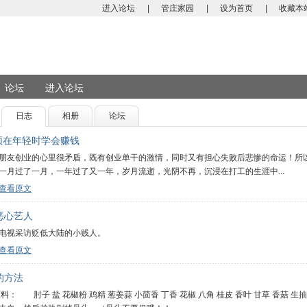
进入论坛
|
管庄家园
|
设为首页
|
收藏本
论坛
进入论坛
日志
相册
论坛
必须在年轻时学会赚钱
朋友创业的心里很矛盾，既有创业单干的激情，同时又有担心失败后悲惨的命运！所
一月过了一月，一年过了又一年，岁月流逝，光阴不再，沉浸在打工的生涯中...
查看原文
恶心艺人
电视采访贬低大陆的小贱人。
查看原文
的方法
原料： 肘子 盐 花椒粉 鸡精 葱姜蒜 小茴香 丁香 花椒 八角 桂皮 香叶 甘草 香菇 