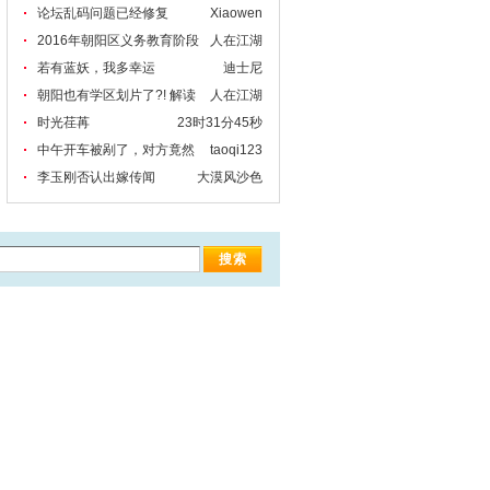
报秋，稻花田
论坛乱码问题已经修复
Xiaowen
2016年朝阳区义务教育阶段
人在江湖
小学入学政
若有蓝妖，我多幸运
迪士尼
朝阳也有学区划片了?! 解读
人在江湖
最新出炉
时光荏苒
23时31分45秒
中午开车被剐了，对方竟然
taoqi123
逃逸了。气
李玉刚否认出嫁传闻
大漠风沙色