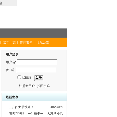
站
|
爱车一族
|
体育世界
|
论坛公告
用户登录
用户名:
密 码:
记住我
注册新用户
|
找回密码
最新发表
三八妇女节快乐！
Xiaowen
明天立秋啦，一叶梧桐一
大漠风沙色