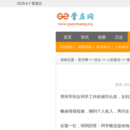
2026.8.7 星期五
首页
资讯
相册
日志
原创摄影
|
我爱我家
|
闲话灌水
|
八卦娱乐
你的位置：
管庄网
>>
论坛
>>
八卦娱乐
>>
查
发布: 201
男同学到女同学工作的城市出差，女到
畅谈得很投缘，聊到个人收入，男问女
女脸一红，弱弱回答：同学睡还提啥钱