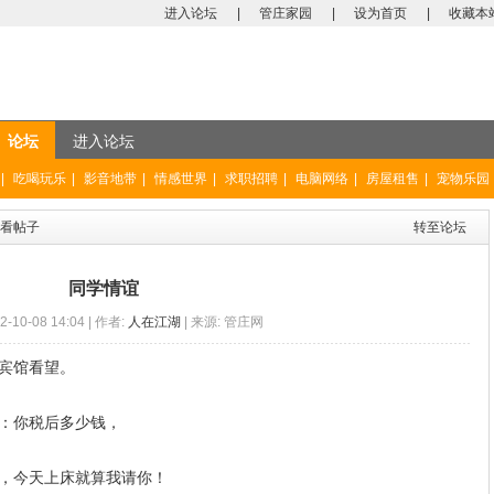
进入论坛
|
管庄家园
|
设为首页
|
收藏本
论坛
进入论坛
|
吃喝玩乐
|
影音地带
|
情感世界
|
求职招聘
|
电脑网络
|
房屋租售
|
宠物乐园
看帖子
转至论坛
同学情谊
2-10-08 14:04 | 作者:
人在江湖
| 来源: 管庄网
宾馆看望。
：你税后多少钱，
，今天上床就算我请你！