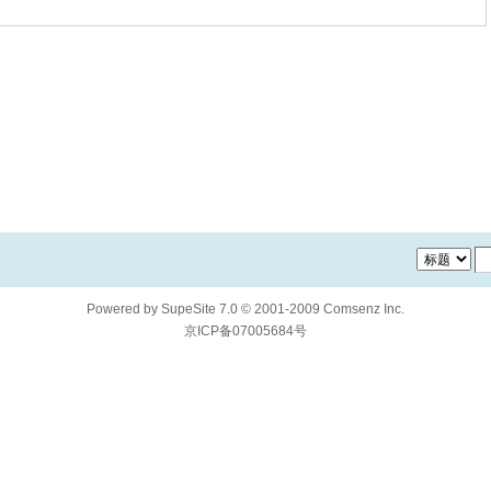
Powered by
SupeSite
7.0
© 2001-2009
Comsenz Inc.
京ICP备07005684号