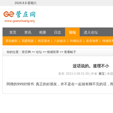
2026.8.8 星期六
首页
资讯
相册
日志
论坛
进入论坛
原创摄影
|
我爱我家
|
闲话灌水
|
八卦娱乐
|
吃喝玩乐
|
影音地带
|
情感世
你的位置：
管庄网
>>
论坛
>>
情感世界
>>
查看帖子
这话说的。道理不小
发布: 2013-2-08 01:39 | 作者:
雅宝
| 来源
阿狸的999封情书: 真正的好朋友，并不是在一起就有聊不完的话