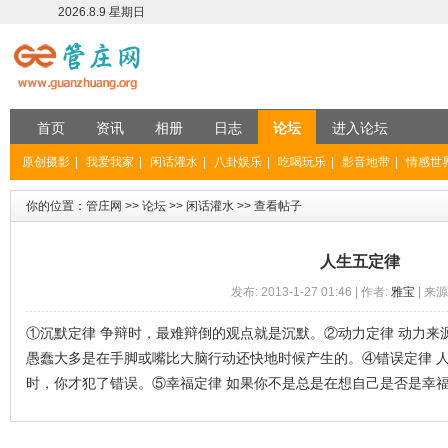
2026.8.9 星期日
首页
资讯
相册
日志
论坛
进入论坛
原创摄影
|
我爱我家
|
闲话灌水
|
八卦娱乐
|
吃喝玩乐
|
影音地带
|
情感世
你的位置：
管庄网
>>
论坛
>>
闲话灌水
>>
查看帖子
人生五定律
发布: 2013-1-27 01:46 | 作者:
雅宝
| 来源
①沉默定律 争辩时，最难辩倒的观点就是沉默。②动力定律 动力来
愚蠢大多是在手脚或嘴比大脑行动还快地时候产生的。④错误定律 
时，你才犯了错误。⑤幸福定律 如果你不是总是在想自己是否是幸