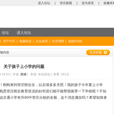
进入论坛
|
管庄家园
|
设为首页
|
收藏本
论坛
进入论坛
|
房产汽车
|
电脑科技
|
文化体育
|
经济理财
|
地铁6号线
详细内容
关于孩子上小学的问题
3 18:53 | 作者:
蜜糖
| 来源: 本站原创 | 查看: 181次
！刚刚来到管庄附近住，以后请多多关照！我的孩子今年要上小学
熟悉管庄附近教育状况的好邻居们能不能帮我推荐一下学校呢？不知
说京通小学有升80中管庄分校的名额，这个消息属实吗？希望知情者