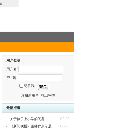
站
用户登录
用户名:
密 码:
记住我
注册新用户
|
找回密码
最新报道
关于孩子上小学的问题
02-03
《新闻联播》主播罗京今晨
06-05