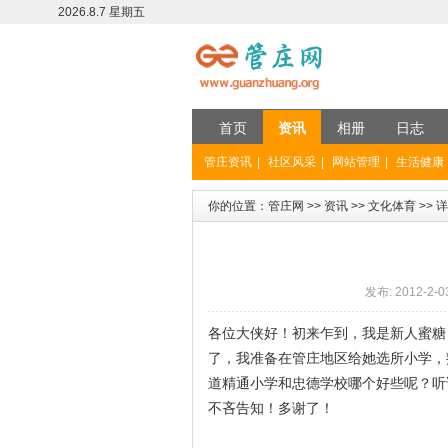
2026.8.7 星期五
首页
资讯
相册
日志
管庄资讯
|
社区风采
|
网站管理
|
生活健康
你的位置：
管庄网
>>
资讯
>>
文化体育
>> 
发布: 2012-2-0
各位大侠好！初来乍到，我是新人蜜糖
了，我准备在管庄地区给她选所小学，
道精通小学和忠德学校哪个好些呢？听
不吝告知！多谢了！