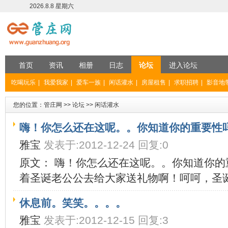
2026.8.8 星期六
首页
资讯
相册
日志
论坛
进入论坛
吃喝玩乐
|
我爱我家
|
爱车一族
|
闲话灌水
|
房屋租售
|
求职招聘
|
影音地
您的位置：
管庄网
>>
论坛
>>
闲话灌水
嗨！你怎么还在这呢。。你知道你的重要性
雅宝
发表于:2012-12-24 回复:0
原文： 嗨！你怎么还在这呢。。你知道你
着圣诞老公公去给大家送礼物啊！呵呵，圣诞
休息前。笑笑。。。。
雅宝
发表于:2012-12-15 回复:3