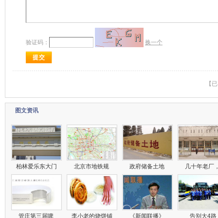
验证码：
换一个
【已
图文资讯
柏林爱乐东大门
北京市地铁规
政府储备土地
几十年老厂
管庄第三届啤
李小老的烧饼铺
《新闻联播》
告别大4路