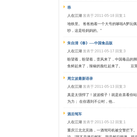
乖
人在江湖
发表于:2011-05-18 回复:1
地铁里。 爸爸抱着一个大号的哆啦A梦玩偶
吵，这是给妈妈的。”
朱自清《春》----中国食品版
人在江湖
发表于:2011-05-17 回复:3
盼望着，盼望着，歪风来了，中国毒品的
鱼鲜起来了，辣椒的脸红起来了。 豆芽偷
周立波最新语录
人在江湖
发表于:2011-05-13 回复:3
真是太强悍了！波波模子！就是欢喜看你站在
为力； 在你遇到不公时，他...
酒后驾车
人在江湖
发表于:2011-05-12 回复:1
重庆江北北宾路，一酒驾司机被交警拦下。