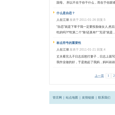
国母。 所以不在于你干什么，而在于你跟谁.
什么是自恋？
人在江湖
发表于:2011-01-26 回复:5
"自恋"就是下辈子我一定要投胎做女人,然后
吃的吗?!"吃第二个"靠!还真有!" "无语"就是...
标点符号的重要性
人在江湖
发表于:2011-01-21 回复:4
丈夫看完儿子日志后怒打妻子，日志上面写
我作业做的好，于是抱起了我妈，妈叫叔叔小
上一页
1
2
管庄网
|
站点地图
|
友情链接
|
联系我们