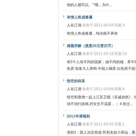
他的人都可以。”“哦，为什...
有情人终成眷属
人在江湖
发表于:2011-04-04 回复:3
有情人终成眷属，纯光棍不再有
难题求解（悬赏20元管庄币）
人在江湖
发表于:2011-03-18 回复:10
有5个人有不同的国家，抽不同的烟，养不
色房 加拿大人养狗 中国人喝茶 白色房子就在
悟空的杯具
人在江湖
发表于:2011-03-09 回复:4
悟空和唐僧一起上江苏卫视《非诚勿扰》. 悟空
动不动打妖精,对女生不温柔，； 4.坐过...
2011年潜规则
人在江湖
发表于:2011-03-03 回复:1
准则1：跟人决定前途 民初名妓小凤仙，