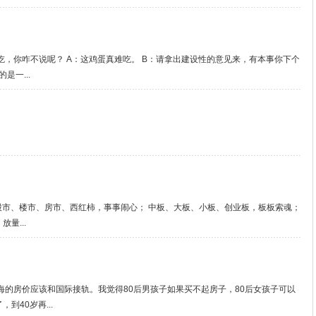
吃，你咋不说呢？ A：这鸡蛋真难吃。 B：请拿出建设性的意见来，有本事你下个
是一...
股市、楼市、房市、西红柿，事事闹心； 中板、大板、小板、创业板，板板索魂；
量...
海的房价应该和国际接轨。我觉得80后男孩子如果买不起房子，80后女孩子可以
到40岁再...