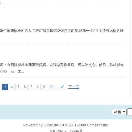
..
嫁个象我这样的男人; "绝望"就是饭馆吃饭点了两菜,吃第一个:"世上还有比这更难
着：今日陈叔叔来我家玩妈妈，说我做完作业后，可以吃点心。然后，陈叔叔夸
心一点，之...
3
4
5
6
7
8
9
10
...40
下一页
Powered by
SupeSite
7.0
© 2001-2009
Comsenz Inc.
京ICP备07005684号