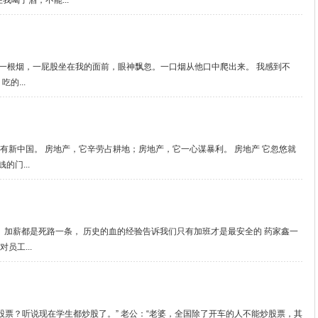
喝了酒，不能...
板叼着一根烟，一屁股坐在我的面前，眼神飘忽。一口烟从他口中爬出来。 我感到不
的...
有新中国。 房地产，它辛劳占耕地；房地产，它一心谋暴利。 房地产 它忽悠就
的门...
、加薪都是死路一条， 历史的血的经验告诉我们只有加班才是最安全的 药家鑫一
员工...
股票？听说现在学生都炒股了。” 老公：“老婆，全国除了开车的人不能炒股票，其