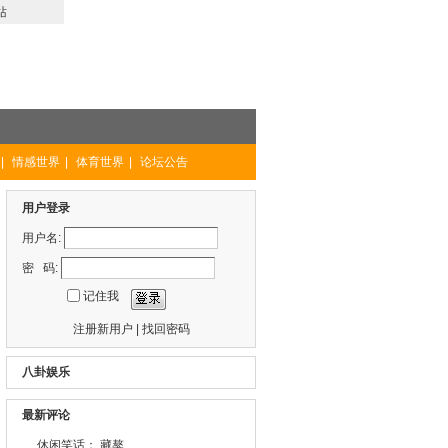
站
|
情感世界
|
体育世界
|
论坛公告
用户登录
用户名:
密 码:
记住我
注册新用户
|
找回密码
八卦娱乐
最新评论
休闲笑话： 藏獒