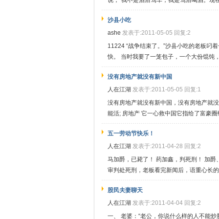
说，“我不是酒后驾车，我是驾后喝酒。现在我
沙县小吃
ashe
发表于:2011-05-05 回复:2
11224 “战争结束了。”沙县小吃的老
快。 当时我要了一笼包子，一个大份馄饨，吃
没有房地产就没有新中国
人在江湖
发表于:2011-05-05 回复:1
没有房地产就没有新中国，没有房地产就没
能活; 房地产 它一心救中国它指给了富豪圈钱
五一劳动节快乐！
人在江湖
发表于:2011-04-28 回复:2
马加爵，已毙了！ 药加鑫，判死刑！ 加爵
审判处死刑，老板看完新闻后，语重心长的对
股民夫妻聊天
人在江湖
发表于:2011-04-04 回复:2
一、 老婆：“老公，你说什么样的人不能炒