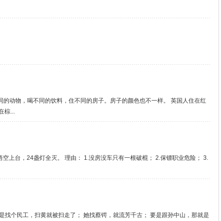
同的动物，喝不同的饮料，住不同的房子。房子的颜色也不一样。 英国人住在红
棕...
上台，24盏灯全灭。 理由： 1.没房没车只有一根破棍； 2.保镖职业危险； 3.
要是找个民工，扫黄就被扫走了； 她找蔡锷，就流芳千古； 要是跟孙中山，那就是