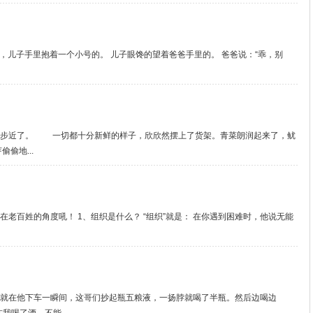
，儿子手里抱着一个小号的。 儿子眼馋的望着爸爸手里的。 爸爸说：“乖，别
脚步近了。 一切都十分新鲜的样子，欣欣然摆上了货架。青菜朗润起来了，鱿
偷地...
老百姓的角度吼！ 1、组织是什么？ “组织”就是： 在你遇到困难时，他说无能
就在他下车一瞬间，这哥们抄起瓶五粮液，一扬脖就喝了半瓶。然后边喝边