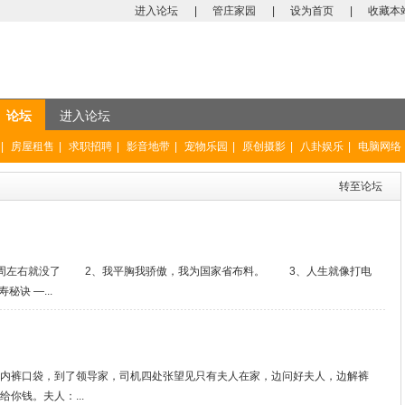
进入论坛
|
管庄家园
|
设为首页
|
收藏本
论坛
进入论坛
|
房屋租售
|
求职招聘
|
影音地带
|
宠物乐园
|
原创摄影
|
八卦娱乐
|
电脑网络
转至论坛
周左右就没了 2、我平胸我骄傲，我为国家省布料。 3、人生就像打电
诀 —...
内裤口袋，到了领导家，司机四处张望见只有夫人在家，边问好夫人，边解裤
你钱。夫人：...