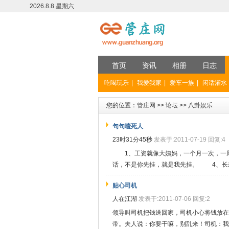
2026.8.8 星期六
首页
资讯
相册
日志
吃喝玩乐
|
我爱我家
|
爱车一族
|
闲话灌水
您的位置：
管庄网
>>
论坛
>>
八卦娱乐
句句噎死人
23时31分45秒
发表于:2011-07-19 回复:4
1、工资就像大姨妈，一个月一次，一
话，不是你先挂，就是我先挂。 4、长寿秘
贴心司机
人在江湖
发表于:2011-07-06 回复:2
领导叫司机把钱送回家，司机小心将钱放在
带。夫人说：你要干嘛，别乱来！司机：我给