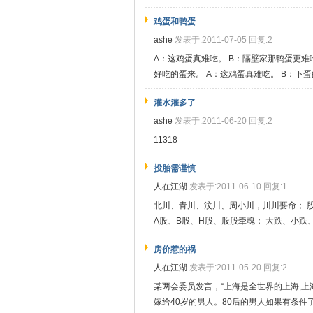
鸡蛋和鸭蛋
ashe
发表于:2011-07-05 回复:2
A：这鸡蛋真难吃。 B：隔壁家那鸭蛋更难
好吃的蛋来。 A：这鸡蛋真难吃。 B：下蛋的
灌水灌多了
ashe
发表于:2011-06-20 回复:2
11318
投胎需谨慎
人在江湖
发表于:2011-06-10 回复:1
北川、青川、汶川、周小川，川川要命； 
A股、B股、H股、股股牵魂； 大跌、小跌、放
房价惹的祸
人在江湖
发表于:2011-05-20 回复:2
某两会委员发言，“上海是全世界的上海,上
嫁给40岁的男人。80后的男人如果有条件了，