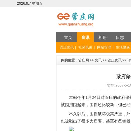
2026.8.7 星期五
首页
资讯
相册
日志
管庄资讯
|
社区风采
|
网站管理
|
生活健康
你的位置：
管庄网
>>
资讯
>>
管庄资讯
>> 
政府储
发布: 2007-5-1
本站今年1月24日对管庄的政府
被围挡围起来，围挡还比较新，但已经
不久以后，围挡破坏极其严重，外
也被戳出了很多大窟窿，甚至有些钢板已