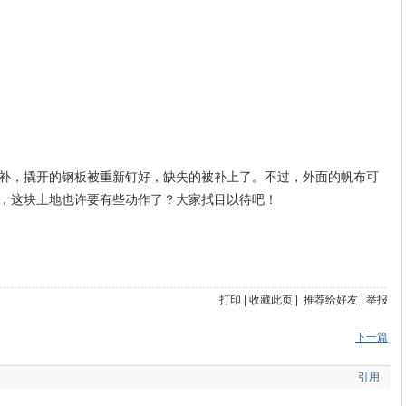
补，撬开的钢板被重新钉好，缺失的被补上了。不过，外面的帆布可
，这块土地也许要有些动作了？大家拭目以待吧！
打印
|
收藏此页
|
推荐给好友
|
举报
下一篇
引用