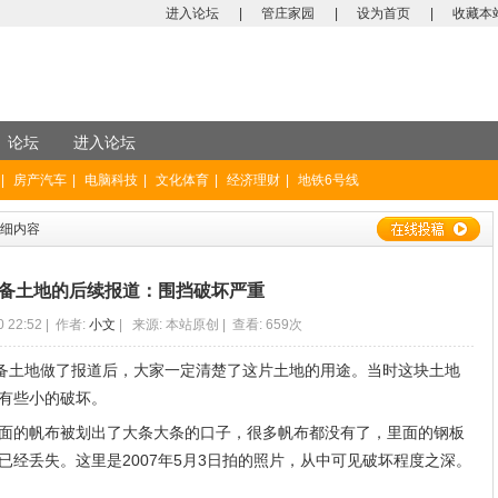
进入论坛
|
管庄家园
|
设为首页
|
收藏本
论坛
进入论坛
|
房产汽车
|
电脑科技
|
文化体育
|
经济理财
|
地铁6号线
详细内容
备土地的后续报道：围挡破坏严重
0 22:52 | 作者:
小文
| 来源: 本站原创 | 查看: 659次
储备土地做了报道后，大家一定清楚了这片土地的用途。当时这块土地
有些小的破坏。
面的帆布被划出了大条大条的口子，很多帆布都没有了，里面的钢板
经丢失。这里是2007年5月3日拍的照片，从中可见破坏程度之深。